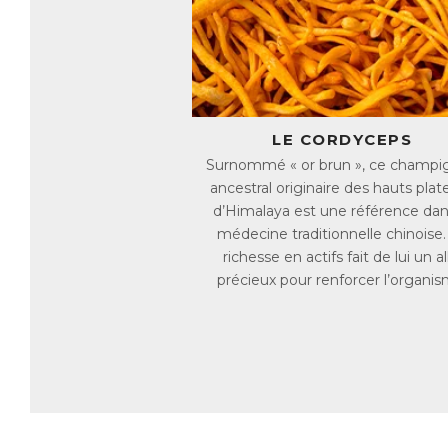
ég
co
ég
C
Co
vi
LE CORDYCEPS
●
Surnommé « or brun », ce champi
●
ancestral originaire des hauts plat
●
●
d’Himalaya est une référence dan
●
médecine traditionnelle chinoise.
●
richesse en actifs fait de lui un al
●
●
précieux pour renforcer l’organis
Le
★ 
★ 
AC
E