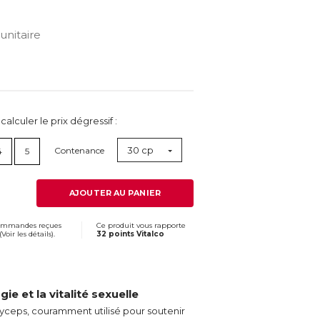
nitaire
lculer le prix dégressif :
30 cp
Contenance
4
5
AJOUTER AU PANIER
commandes reçues
Ce produit vous rapporte
(
Voir les détails
).
32 points Vitalco
ie et la vitalité sexuelle
ceps, couramment utilisé pour soutenir