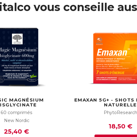
italco vous conseille aus
GIC MAGNÉSIUM
EMAXAN 5G+ - SHOTS 
ISGLYCINATE
NATURELLE
60 comprimés
PhytoResearc
New Nordic
18,50 €
25,40 €