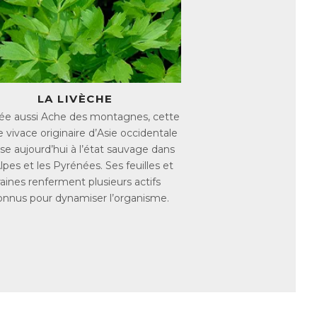
femme que chez l’homme et qu’il
rme. Ses propriétés adaptogènes aident
’une baisse de libido et du tonus sexuel.
le tonus sexuel
Cordyceps, en extraits végétaux, en
tenir la vitalité sexuelle :
LA LIVÈCHE
ée aussi Ache des montagnes, cette
e vivace originaire d’Asie occidentale
e sang
se aujourd’hui à l’état sauvage dans
que à l’action antioxydante
Alpes et les Pyrénées. Ses feuilles et
de défense
aines renferment plusieurs actifs
formule
onnus pour dynamiser l’organisme.
pour une efficacité maximale.