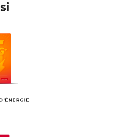
si
D'ÉNERGIE
h