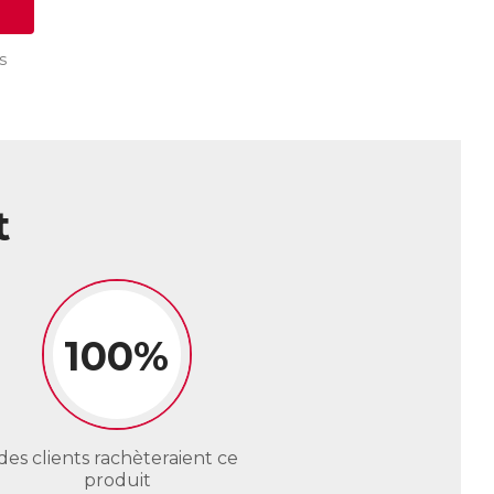
s
t
100%
des clients rachèteraient ce
produit