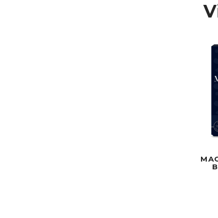
V
MA
B