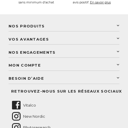
sans minimum d'achat
avis positif.
En savoir plus
NOS PRODUITS
New Nordic
VOS AVANTAGES
PhytoResearch
Programme de fidélité
Laboratoire Landais
NOS ENGAGEMENTS
Une livraison rapide
Découvrez le catalogue
Sélection de produits naturels
Paiement sécurisé
MON COMPTE
Service aux particuliers
Conseils personnalisés
Accès à mon compte
Conseil personnalisé
BESOIN D’AIDE
Suivre mes commandes
Questions fréquentes
RETROUVEZ-NOUS SUR LES RÉSEAUX SOCIAUX
Nous contacter
Vitalco
New Nordic
Phytoresearch