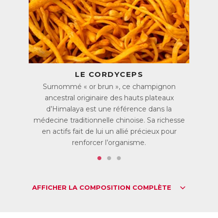
action est principalement attribuée à sa richesse en
composés bioactifs, notamment la cordycépine et
l'adénosine. Ces composés jouent un rôle crucial dans la
production d'énergie cellulaire, favorisant ainsi
l'optimisation des performances physiques. C'est pourquoi,
ce champignon suscite un intérêt croissant chez les sportifs
en quête d'une amélioration de leurs performances.
LE CORDYCEPS
Le Cordyceps est également riche en bêta-glucanes. Ces
molécules de la famille des polysaccarides nourrissent les
Surnommé « or brun », ce champignon
bonnes bactéries du microbiote intestinal et soutiennent le
ancestral originaire des hauts plateaux
bon fonctionnement du système immunitaire.
d’Himalaya est une référence dans la
Cordyceps, un champignon pour soutenir la
médecine traditionnelle chinoise. Sa richesse
vitalité sexuelle
en actifs fait de lui un allié précieux pour
Le Cordyceps est traditionnellement utilisé comme tonique
renforcer l’organisme.
sexuel. Des études ont suggéré qu’il pourrait favoriser
l’amélioration de la circulation sanguine et stimuler la
production de testostérone. Des études ont également
montré qu’il permettrait de favoriser la libido tant chez la
femme que chez l’homme et qu’il contribuerait à la fertilité
AFFICHER LA COMPOSITION COMPLÈTE
masculine en agissant sur la qualité du sperme. Ses
propriétés adaptogènes aident également à réduire
l’anxiété et la fatigue qui peuvent être à l’origine d’une