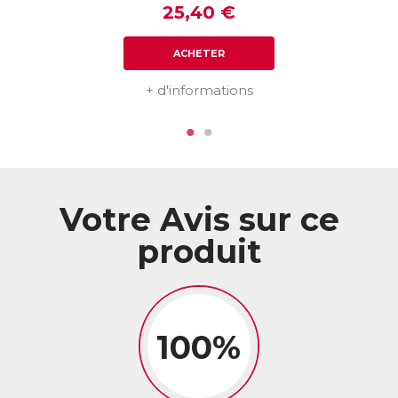
Les plus ?
25,40 €
★ Formule concentrée en Cordyceps : 400 mg pour 1
ACHETER
comprimé !
★ Pleurote jaune : actif inédit qui complète les bienfaits du
Cordyceps pour une efficacité maximale.
+ d'informations
ACL :
6414620
EAN :
3770011802913
Votre Avis sur ce
produit
100%