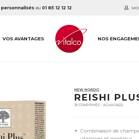
 personnalisés
au
01 85 12 12 12
MO
VOS AVANTAGES
NOS ENGAGEME
NEW NORDIC
REISHI PLU
30 COMPRIMÉS - ACL6414622
Combinaison de champigno
vitamines et minéraux