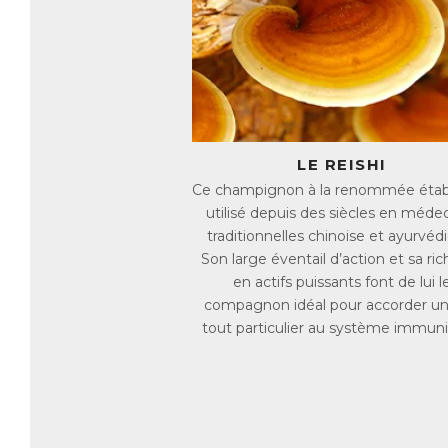
Z
Le
da
pa
im
et
op
cœ
LE REISHI
Ce champignon à la renommée établ
R
utilisé depuis des siècles en méde
Re
traditionnelles chinoise et ayurvéd
an
en
Son large éventail d’action et sa ri
ef
en actifs puissants font de lui l
En
compagnon idéal pour accorder un
re
in
tout particulier au système immunit
En
fi
ét