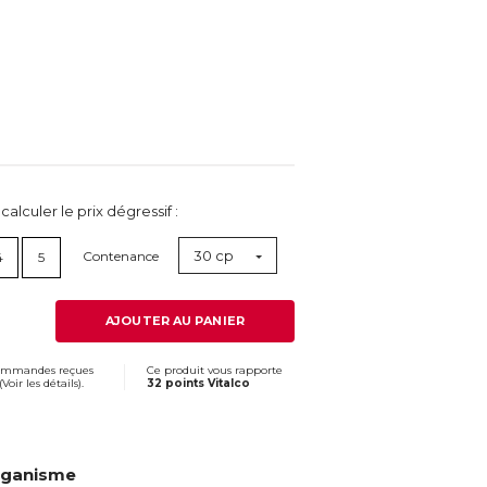
lculer le prix dégressif :
30 cp
Contenance
4
5
AJOUTER AU PANIER
commandes reçues
Ce produit vous rapporte
(
Voir les détails
).
32 points Vitalco
organisme