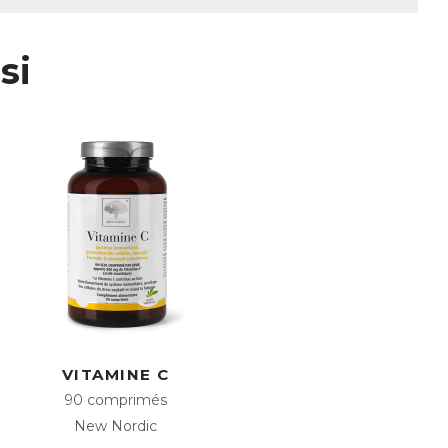
e et regagnez en vitalité !
on Reishi, en extraits végétaux, en
e défenses et favoriser énergie et
si
t reconnu pour son caractère
a haute capacité antioxydante et pour
roxyde dismutase, de vitamines et de
nitaire
itaire et le processus de division
 à la synthèse normale de l’ADN
taux concentrés contenus dans la formule
VITAMINE C
 une efficacité maximale
90 comprimés
New Nordic