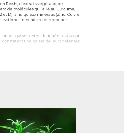
Reishi, d’extraits végétaux, de
ant de molécules qui, allié au Curcuma,
 et D), ainsi qu’aux minéraux (Zinc, Cuivre
on système immunitaire et redonner
onnes qui se sentent fatiguées et/ou qui
ui constatent une baisse de leurs défenses
oderma Lucidum
, ou
Lingzhi
, figure
t comparé à un large éventail, à un rein
aditionnelle asiatique, notamment chinoise
ire, circulatoire, hépatique, épuratif,
plement démontrées par le monde
ité », le Reishi doit ces dénominations à
e système immunitaire, le foie et le
 organiques aromatiques), Superoxyde
ont du Reishi un atout indéniable pour