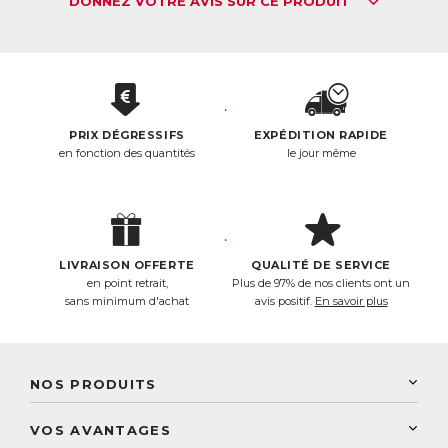
DONNEZ VOTRE AVIS SUR CE PRODUIT
●
Vitamine B6 :
participe au fonctionnement normal du
système immunitaire
●
Vitamine B12 et D :
favorise le bon fonctionnement du
système immunitaire et le processus de division cellulaire
●
Zinc :
participe au fonctionnement normal du système
immunitaire et à la synthèse normale de l’ADN
PRIX DÉGRESSIFS
EXPÉDITION RAPIDE
●
Romarin, Pleurote Jaune, Curcuma :
hautement
en fonction des quantités
le jour même
antioxydants
●
Poivre Long :
favorise l’absorption et l’utilisation des
extraits végétaux concentrés contenus dans la formule
Les plus ?
✶ Une formule ultra concentrée en Reishi : 400mg pour 1
comprimé
LIVRAISON OFFERTE
QUALITÉ DE SERVICE
✶ Reishi standardisé à 30% de bêta-glucanes
en point retrait,
Plus de 97% de nos clients ont un
✶ Pleurote Jaune : actif inédit qui complète les bienfaits du
sans minimum d'achat
avis positif.
En savoir plus
Reishi pour une efficacité maximale
ACL :
6414622
EAN :
3770011802937
NOS PRODUITS
New Nordic
VOS AVANTAGES
PhytoResearch