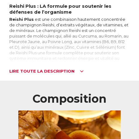
Reishi Plus : LA formule pour soutenir les
défenses de l’organisme
Reishi Plus
est une combinaison hautement concentrée
de champignon Reishi, d’extraits végétaux, de vitamines, et
de minéraux. Le champignon Reishi est un concentré
puissant de molécules qui, allié au Curcuma, au Romarin, au
Pleurote Jaune, au Poivre Long, aux vitamines (B6, B9, B12
et D), ainsi qu’aux minéraux (Zinc, Cuivre et Sélénium) font
de Reishi Plus une formule complète pour soutenir son
système immunitaire et redonner énergie et vitalité au
corps !
LIRE TOUTE LA DESCRIPTION
Les comprimés Reishi Plus sont particulièrement
recommandés aux personnes qui se sentent fatiguées
et/ou qui veulent redonner énergie et vitalité à leur
organisme, aux personnes qui constatent une baisse de
Composition
leurs défenses immunitaires ou qui veulent prévenir un
affaiblissement de celui-ci.
Reishi : un éventail de bénéfices
Grace à ses nombreux bienfaits pour la santé, le Reishi aussi
appelé
Ganoderma Lucidum
, ou
Lingzhi
, figure parmi les
champignons les plus convoités et les plus consommés.
Souvent comparé à un large éventail, à un rein ou à un foie,