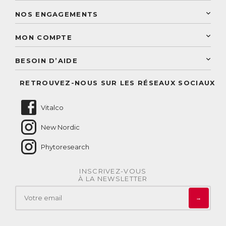
Programme de fidélité
Laboratoire Landais
NOS ENGAGEMENTS
Une livraison rapide
Découvrez le catalogue
Sélection de produits naturels
Paiement sécurisé
MON COMPTE
Service aux particuliers
Conseils personnalisés
Accès à mon compte
Conseil personnalisé
BESOIN D’AIDE
Suivre mes commandes
Questions fréquentes
RETROUVEZ-NOUS SUR LES RÉSEAUX SOCIAUX
Nous contacter
Vitalco
New Nordic
Phytoresearch
INSCRIVEZ-VOUS
À LA NEWSLETTER
→