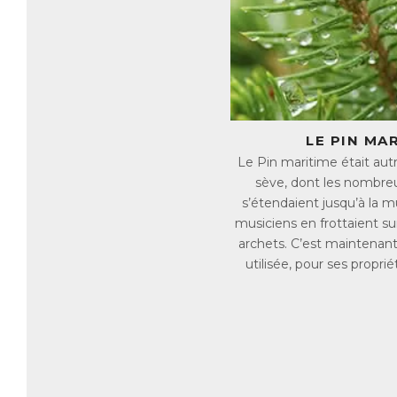
et
mé
Q
Dé
tr
Pa
→ 
LE PIN MA
→ 
Le Pin maritime était autre
→ 
sève, dont les nombreu
→ 
→ 
s’étendaient jusqu’à la m
musiciens en frottaient su
C
archets. C’est maintenant
Po
utilisée, pour ses propri
ma
Ce
✓ 
✓ 
✓ 
✓ 
✓ 