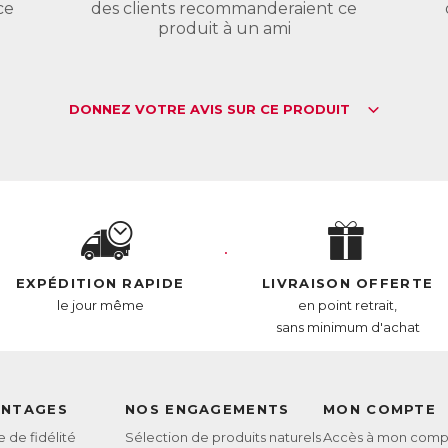
L :
6414625
ce
des clients recommanderaient ce
AN :
3770011802968
produit à un ami
DONNEZ VOTRE AVIS SUR CE PRODUIT
EXPÉDITION RAPIDE
LIVRAISON OFFERTE
le jour même
en point retrait,
sans minimum d'achat
ANTAGES
NOS ENGAGEMENTS
MON COMPTE
de fidélité
Sélection de produits naturels
Accès à mon comp