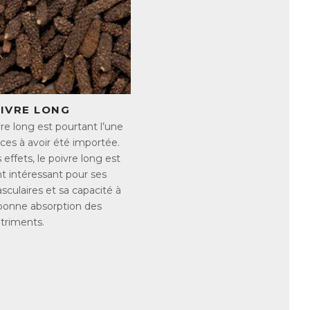
tion d’alcool ou de certains
r les signes peuvent être nombreux et
OIVRE LONG
re long est pourtant l’une
ces à avoir été importée.
effets, le poivre long est
t intéressant pour ses
sculaires et sa capacité à
voriser une alimentation riche en
 bonne absorption des
triments.
ium comme :