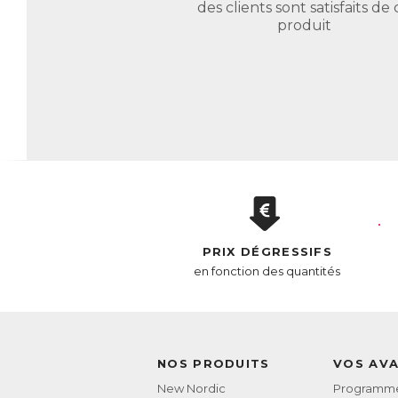
AC
des clients sont satisfaits de 
E
produit
PRIX DÉGRESSIFS
en fonction des quantités
NOS PRODUITS
VOS AV
New Nordic
Programme 