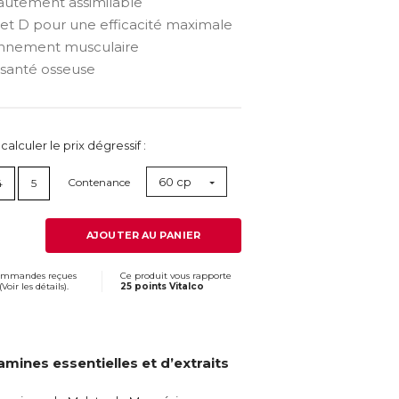
utement assimilable
et D pour une efficacité maximale
onnement musculaire
santé osseuse
lculer le prix dégressif :
60 cp
Contenance
4
5
AJOUTER AU PANIER
commandes reçues
Ce produit vous rapporte
(
Voir les détails
).
25 points Vitalco
ines essentielles et d’extraits