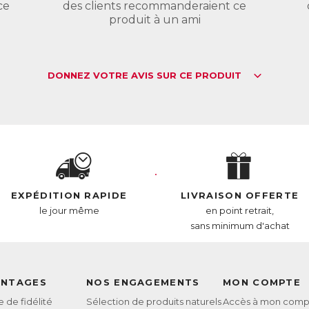
L :
6414625
ce
des clients recommanderaient ce
AN :
3770011802968
produit à un ami
DONNEZ VOTRE AVIS SUR CE PRODUIT
EXPÉDITION RAPIDE
LIVRAISON OFFERTE
le jour même
en point retrait,
sans minimum d'achat
ANTAGES
NOS ENGAGEMENTS
MON COMPTE
de fidélité
Sélection de produits naturels
Accès à mon comp