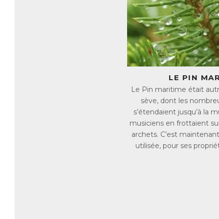
et
mé
Q
Dé
tr
Pa
→ 
LE PIN MA
→ 
Le Pin maritime était autre
→ 
sève, dont les nombreu
→ 
→ 
s’étendaient jusqu’à la m
musiciens en frottaient su
C
archets. C’est maintenant
Po
utilisée, pour ses propri
ma
Ce
✓ 
✓ 
✓ 
✓ 
✓ 