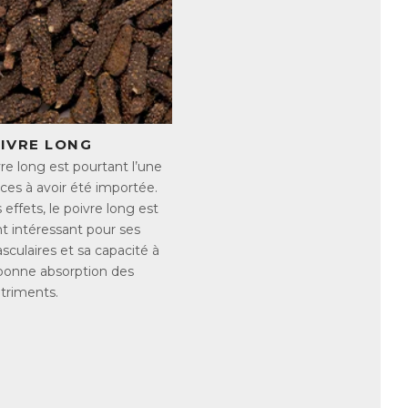
tion d’alcool ou de certains
r les signes peuvent être nombreux et
OIVRE LONG
re long est pourtant l’une
ces à avoir été importée.
effets, le poivre long est
t intéressant pour ses
sculaires et sa capacité à
voriser une alimentation riche en
 bonne absorption des
triments.
ium comme :