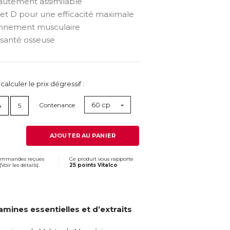
utement assimilable
et D pour une efficacité maximale
onnement musculaire
santé osseuse
lculer le prix dégressif :
60 cp
Contenance
4
5
AJOUTER AU PANIER
commandes reçues
Ce produit vous rapporte
(
Voir les détails
).
25 points Vitalco
ines essentielles et d’extraits