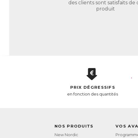
AC
des clients sont satisfaits de 
E
produit
PRIX DÉGRESSIFS
en fonction des quantités
NOS PRODUITS
VOS AV
New Nordic
Programme 