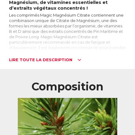
Magnésium, de vitamines essentielles et
d’extraits végétaux concentrés !
Les comprimés Magic Magnésium Citrate contiennent une
combinaison unique de Citrate de Magnésium, une des
formes les mieux absorbées par l’organisme, de vitamines
B et D ainsi que des extraits concentrés de Pin Maritime et
de Poivre Long. Magic Magnésium Citrate est
particulièrement recommandé en cas de fatigue et
d’épuisement. Il est également recommandé pour prendre
soin du système nerveux, du fonctionnement musculaire et
d’une bonne santé osseuse.
LIRE TOUTE LA DESCRIPTION
Le Magnésium, qu’est-ce que c’est ?
Le Magnésium est un sel minéral essentiel au bon
fonctionnement du corps. 4ème minéral le plus abondant
Composition
dans l’organisme, le corps en renferme approximativement
25g dont environ la moitié se situe dans les os et les dents,
un quart dans les muscles et un quart réparti entre le
système nerveux, le foie, les reins, ...
A quoi sert-il ?
Indispensable à la bonne santé du corps, le magnésium
intervient dans plus de 300 fonctions biochimiques. On
peut notamment citer son rôle dans le fonctionnement du