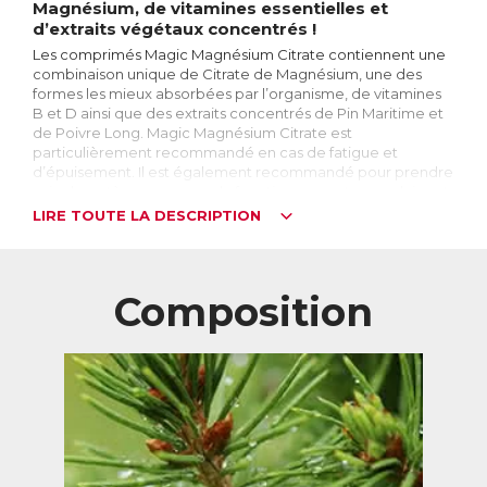
Magnésium, de vitamines essentielles et
d’extraits végétaux concentrés !
Les comprimés Magic Magnésium Citrate contiennent une
combinaison unique de Citrate de Magnésium, une des
formes les mieux absorbées par l’organisme, de vitamines
B et D ainsi que des extraits concentrés de Pin Maritime et
de Poivre Long. Magic Magnésium Citrate est
particulièrement recommandé en cas de fatigue et
d’épuisement. Il est également recommandé pour prendre
soin du système nerveux, du fonctionnement musculaire et
d’une bonne santé osseuse.
LIRE TOUTE LA DESCRIPTION
Le Magnésium, qu’est-ce que c’est ?
Le Magnésium est un sel minéral essentiel au bon
fonctionnement du corps. 4ème minéral le plus abondant
Composition
dans l’organisme, le corps en renferme approximativement
25g dont environ la moitié se situe dans les os et les dents,
un quart dans les muscles et un quart réparti entre le
système nerveux, le foie, les reins, ...
A quoi sert-il ?
Indispensable à la bonne santé du corps, le magnésium
intervient dans plus de 300 fonctions biochimiques. On
peut notamment citer son rôle dans le fonctionnement du