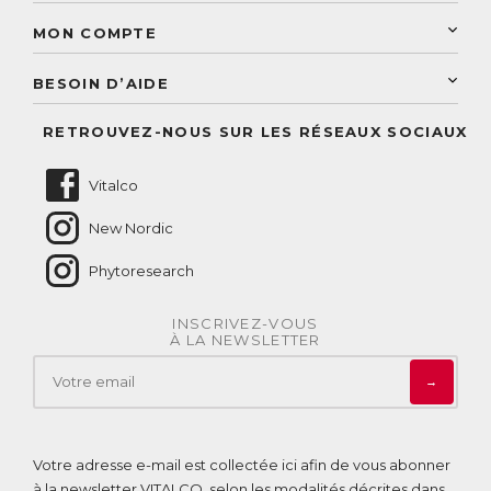
Découvrez le catalogue
Sélection de produits naturels
Paiement sécurisé
MON COMPTE
Service aux particuliers
Conseils personnalisés
Accès à mon compte
Conseil personnalisé
BESOIN D’AIDE
Suivre mes commandes
Questions fréquentes
RETROUVEZ-NOUS SUR LES RÉSEAUX SOCIAUX
Nous contacter
Vitalco
New Nordic
Phytoresearch
INSCRIVEZ-VOUS
À LA NEWSLETTER
→
Votre adresse e-mail est collectée ici afin de vous abonner
à la newsletter VITALCO, selon les modalités décrites dans