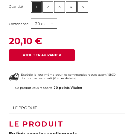
Quantité
1
2
3
4
5
30 cs
Contenance
20,10 €
AJOUTER AU PANIER
Expédié le jour même pour les commandes reçues avant 15h30
du lundi au vendredi (
Voir les détails
).
Ce produit vous rapporte
20 points Vitalco
LE PRODUIT
En finir avec les ronflements