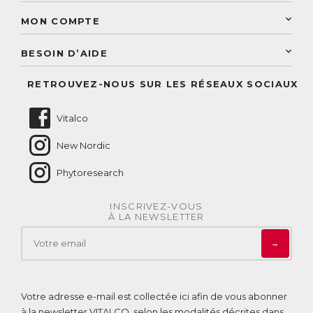
Découvrez le catalogue
Sélection de produits naturels
Paiement sécurisé
MON COMPTE
Service aux particuliers
Conseils personnalisés
Accès à mon compte
Conseil personnalisé
BESOIN D’AIDE
Suivre mes commandes
Questions fréquentes
RETROUVEZ-NOUS SUR LES RÉSEAUX SOCIAUX
Nous contacter
Vitalco
New Nordic
Phytoresearch
INSCRIVEZ-VOUS
À LA NEWSLETTER
→
Votre adresse e-mail est collectée ici afin de vous abonner
à la newsletter VITALCO, selon les modalités décrites dans