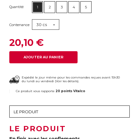
Quantité
1
2
3
4
5
30 cs
Contenance
20,10 €
AJOUTER AU PANIER
Expédié le jour même pour les commandes reçues avant 15h30
du lundi au vendredi (
Voir les détails
).
Ce produit vous rapporte
20 points Vitalco
LE PRODUIT
En finir avec les ronflements