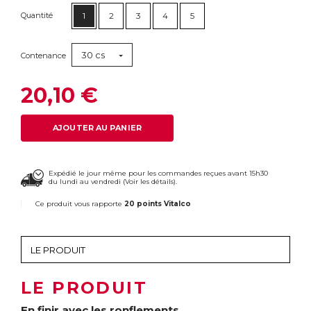
Quantité
1
2
3
4
5
30 cs
Contenance
20,10 €
AJOUTER AU PANIER
Expédié le jour même pour les commandes reçues avant 15h30
du lundi au vendredi (
Voir les détails
).
Ce produit vous rapporte
20 points Vitalco
LE PRODUIT
En finir avec les ronflements