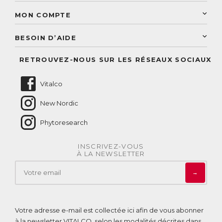
Découvrez le catalogue
Sélection de produits naturels
Paiement sécurisé
MON COMPTE
Service aux particuliers
Conseils personnalisés
Accès à mon compte
Conseil personnalisé
BESOIN D’AIDE
Suivre mes commandes
Questions fréquentes
RETROUVEZ-NOUS SUR LES RÉSEAUX SOCIAUX
Nous contacter
Vitalco
New Nordic
Phytoresearch
INSCRIVEZ-VOUS
À LA NEWSLETTER
→
Votre adresse e-mail est collectée ici afin de vous abonner
à la newsletter VITALCO, selon les modalités décrites dans