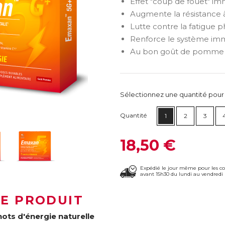
Effet "coup de fouet" im
Augmente la résistance 
Lutte contre la fatigue 
Renforce le système imm
Au bon goût de pomme
Sélectionnez une quantité pour ca
Quantité
1
2
3
18,50 €
Expédié le jour même pour les 
avant 15h30 du lundi au vendredi 
LE PRODUIT
hots d'énergie naturelle