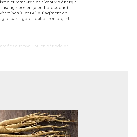
isme et restaurer les niveaux d'énergie
(Ginseng sibérien (éleuthérocoque),
vitamines (C et B6) qui agissent en
atigue passagère, tout en renforçant
:
rgées au travail, ou en période de
s. Ne contient pas de conservateur.
organisme. Survenant généralement en fin
llectuelle importante par exemple) peuvent
ient anormale. On parle alors de fatigue
 de sommeil sont les plus fréquentes, mais
tritionnelle.