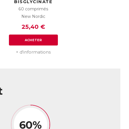
BISGLYCINATE
60 comprimés
 une efficacité maximale. Sa formule ne
L’association des extraits végétaux
New Nordic
mble au meilleur de leur potentiel pour
25,40 €
ACHETER
+ d'informations
t
60%