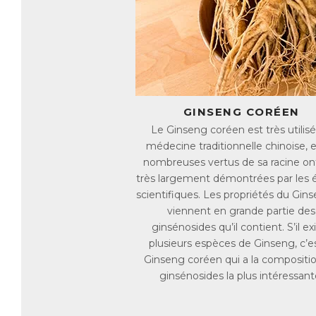
La
qu
qu
Em
dy
l’
GINSENG CORÉEN
E
Le Ginseng coréen est très utilis
Em
médecine traditionnelle chinoise, e
nombreuses vertus de sa racine on
L’
très largement démontrées par les 
la
d’
scientifiques. Les propriétés du Gins
viennent en grande partie des
L’
ginsénosides qu’il contient. S’il ex
la
plusieurs espèces de Ginseng, c’es
Em
Ginseng coréen qui a la compositi
ginsénosides la plus intéressant
Un
ré