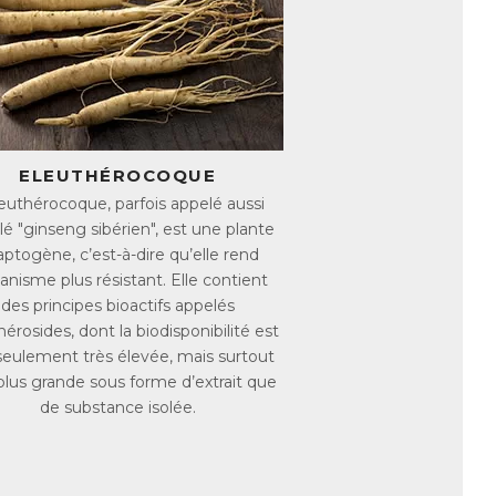
taires en particulier sont affaiblies, ce
te peuvent également apparaître, ainsi
aisse de moral.
quement pour leurs propriétés
tigue et augmenter la résistance de
ELEUTHÉROCOQUE
leuthérocoque, parfois appelé aussi
le plus besoin.
é "ginseng sibérien", est une plante
ptogène, c’est-à-dire qu’elle rend
ifs dont les effets sur la fatigue ont été
ganisme plus résistant. Elle contient
moins d’une heure, ce qui leur permet
des principes bioactifs appelés
hérosides, dont la biodisponibilité est
t permettre de lutter efficacement contre
seulement très élevée, mais surtout
plus grande sous forme d’extrait que
llement riche en caféine.
de substance isolée.
e, le Guarana était plus efficace pour