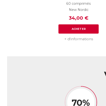
de
60 comprimés
Em
New Nordic
co
34,00 €
co
vo
ACHETER
AC
E
+ d'informations
70%