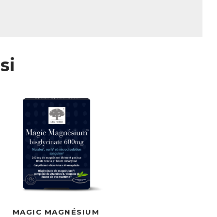
x nombreux autres principes actifs de
re Emaxan 5G+ que boire un café !
rien », est une plante dite « adaptogène
t en situation de faiblesse, d'épuisement
que physique, tout en contribuant au bon
si
en situation de fatigue intense. Il aide à
es, tout en soutenant le système
s énergisantes ont été mises en évidence
de gras exceptionnel qui n’existe que
t de la Vitamine C, protégeant
 en période de fatigue.
rs bienfaits pour la santé. S’ils sont
euses études montrent que dans la plante
nt leur efficacité. On parle de synergie ou
MAGIC MAGNÉSIUM