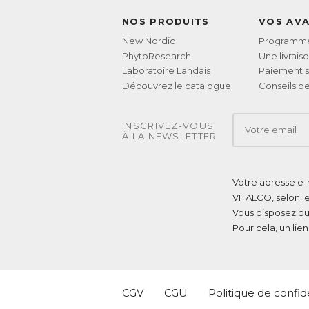
NOS PRODUITS
VOS AV
New Nordic
Programme 
PhytoResearch
Une livrais
Laboratoire Landais
Paiement s
Découvrez le catalogue
Conseils pe
INSCRIVEZ-VOUS
À LA NEWSLETTER
Votre adresse e-m
VITALCO, selon l
Vous disposez du
Pour cela, un lie
CGV
CGU
Politique de confide