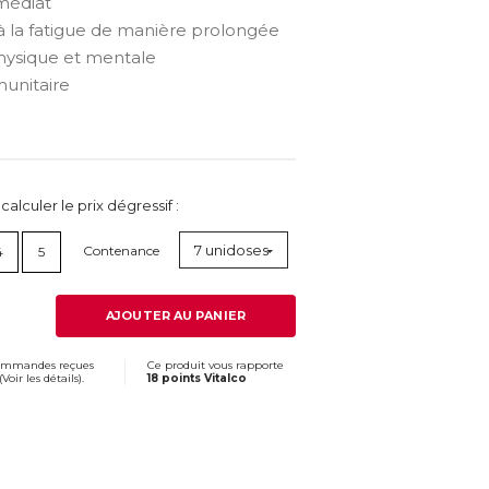
médiat
à la fatigue de manière prolongée
physique et mentale
unitaire
lculer le prix dégressif :
7 unidoses
Contenance
4
5
AJOUTER AU PANIER
commandes reçues
Ce produit vous rapporte
(
Voir les détails
).
18 points Vitalco