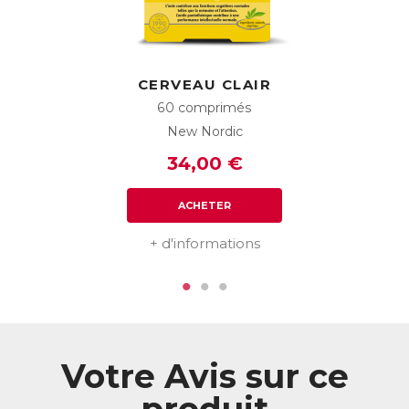
Une étude publiée en 2010 a montré qu’à quantité de
caféine équivalente, le Guarana était plus efficace pour
réduire la fatigue qu’un café.
En effet dans l’extrait de Guarana, la caféine est
CERVEAU CLAIR
associée aux nombreux autres principes actifs de la
plante, qui potentialisent son effet. Mieux vaut
60 comprimés
donc prendre Emaxan 5G+ que boire un café !
New Nordic
Augmenter la résistance à la fatigue
34,00 €
L’extrait concentré d’Eleuthérocoque, également appelé «
Ginseng sibérien », est une plante dite « adaptogène »,
c’est-à-dire qu’elle augmente la résistance de l'organisme,
ACHETER
notamment en situation de faiblesse, d'épuisement ou de
convalescence. Elle remonte les niveaux d'énergie tant
+ d'informations
mentale que physique, tout en contribuant au bon
fonctionnement du système immunitaire.
Le Ginseng coréen, revigorant et fortifiant, est un tonique
puissant idéal en situation de fatigue intense. Il aide à
maintenir énergie et vitalité, ainsi que des fonctions
cognitives normales, tout en soutenant le système
Votre Avis sur ce
immunitaire.
Emaxan 5G+ contient également de la Gelée royale, dont