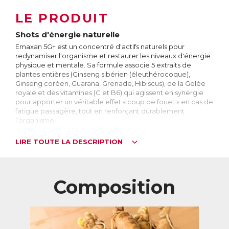
LE PRODUIT
Shots d'énergie naturelle
Emaxan 5G+ est un concentré d'actifs naturels pour
redynamiser l'organisme et restaurer les niveaux d'énergie
physique et mentale. Sa formule associe 5 extraits de
plantes entières (Ginseng sibérien (éleuthérocoque),
Ginseng coréen, Guarana, Grenade, Hibiscus), de la Gelée
royale et des vitamines (C et B6) qui agissent en synergie
pour apporter un véritable effet « coup de fouet » en cas de
fatigue passagère, tout en renforçant durablement
l’organisme.
Facile à prendre et au bon goût de pomme, Emaxan 5G+
LIRE TOUTE LA DESCRIPTION
est idéal pour :
booster les performances physiques et mentales lors de
périodes chargées au travail, ou en période de révision
Composition
soutenir leurs défenses immunitaires
augmenter la résistance de l’organisme à la fatigue.
Formule naturelle garantie sans arôme, édulcorant ou
colorant artificiels. Ne contient pas de conservateur.