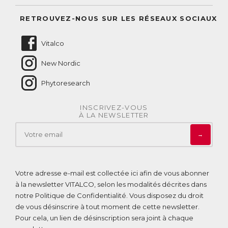
Suivre mes commandes
Questions fréquentes
RETROUVEZ-NOUS SUR LES RÉSEAUX SOCIAUX
Nous contacter
Vitalco
New Nordic
Phytoresearch
INSCRIVEZ-VOUS
À LA NEWSLETTER
→
Votre adresse e-mail est collectée ici afin de vous abonner
à la newsletter VITALCO, selon les modalités décrites dans
notre
Politique de Confidentialité
. Vous disposez du droit
de vous désinscrire à tout moment de cette newsletter.
Pour cela, un lien de désinscription sera joint à chaque