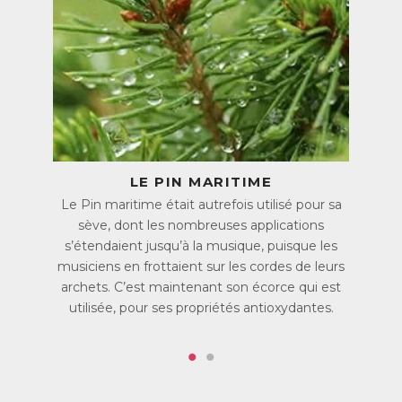
fonctionnement du corps. 4ème minéral le plus abondant
dans l’organisme, le corps en renferme approximativement
25g dont environ la moitié se situe dans les os et les dents,
un quart dans les muscles et un quart réparti entre le
système nerveux, le foie, les reins, ...
A quoi sert-il ?
Indispensable à la bonne santé du corps, le magnésium
intervient dans plus de 300 fonctions biochimiques. On
peut notamment citer son rôle dans le fonctionnement du
système nerveux, dans le fonctionnement musculaire, dans
LE PIN MARITIME
la formation et la minéralisation osseuse ainsi que dans la
Le Pin maritime était autrefois utilisé pour sa
production d’énergie.
sève, dont les nombreuses applications
Quels sont les besoins journaliers ?
s’étendaient jusqu’à la musique, puisque les
Pour un adulte, les autorités de santé recommandent un
musiciens en frottaient sur les cordes de leurs
apport de 6mg par kilo de poids corporel par jour. Cela
archets. C’est maintenant son écorce qui est
représente environ 300mg pour une femme et 380mg
pour un homme. Comme le corps ne sait pas fabriquer de
utilisée, pour ses propriétés antioxydantes.
magnésium, il est essentiel d’en apporter quotidiennement.
Il est établi qu’aujourd’hui près des ¾ des personnes
auraient un apport insuffisant et souffriraient donc d’un
manque en magnésium. Cela est majoritairement dû à un
apport alimentaire insuffisant, mais aussi à certaines