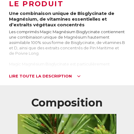
LE PRODUIT
Une combinaison unique de Bisglycinate de
Magnésium, de vitamines essentielles et
d’extraits végétaux concentrés
Les comprimés Magic Magnésium Bisglycinate contiennent
une combinaison unique de Magnésium hautement
assimilable 100% sous forme de Bisglycinate, de vitamines B
et D, ainsi que des extraits concentrés de Pin Maritime et
de Poivre Long.
Magic Magnésium Bisglycinate est particulièrement
recommandé pour les personnes sujettes au stress, aux
tensions nerveuses, aux troubles du sommeil et aux
LIRE TOUTE LA DESCRIPTION
troubles de la circulation. Il est également conseillé pour
soutenir les fonctions musculaires et osseuses, et pour
réduire la fatigue.
Composition
Seulement 2 comprimés par jour pour une haute teneur en
Magnésium, tout en assurant une excellente tolérance
digestive.
Le Magnésium, qu’est-ce que c’est ?
Le Magnésium est un sel minéral essentiel au bon