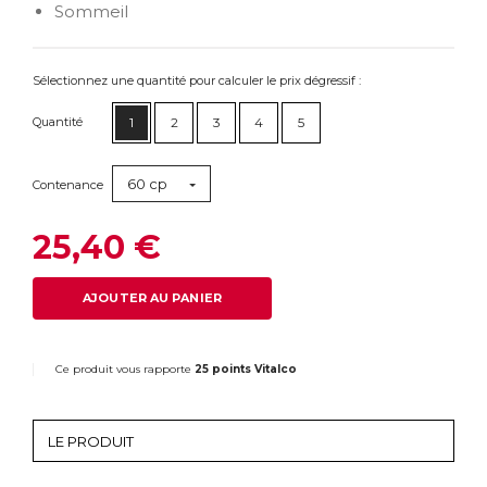
Sommeil
Sélectionnez une quantité pour calculer le prix dégressif :
Quantité
1
2
3
4
5
60 cp
Contenance
25,40 €
AJOUTER AU PANIER
Ce produit vous rapporte
25 points Vitalco