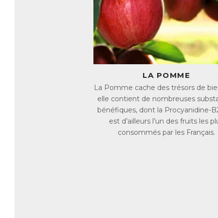
L
Le
(c
re
re
ch
LA POMME
1.
mu
La Pomme cache des trésors de bienf
so
elle contient de nombreuses subst
2.
bénéfiques, dont la Procyanidine-B2
fo
est d’ailleurs l’un des fruits les pl
3.
pi
consommés par les Français.
4.
re
Pl
fo
L
Le
fo