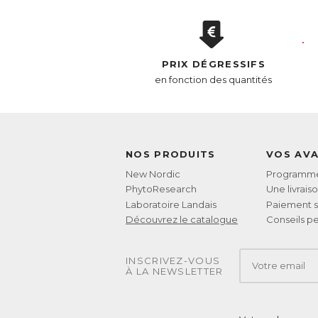
No
Le
ch
PRIX DÉGRESSIFS
mi
ra
en fonction des quantités
es
sy
co
P
NOS PRODUITS
VOS AV
Le
ég
New Nordic
Programme 
PhytoResearch
Une livrais
AC
Laboratoire Landais
Paiement s
E
Découvrez le catalogue
Conseils pe
INSCRIVEZ-VOUS
À LA NEWSLETTER