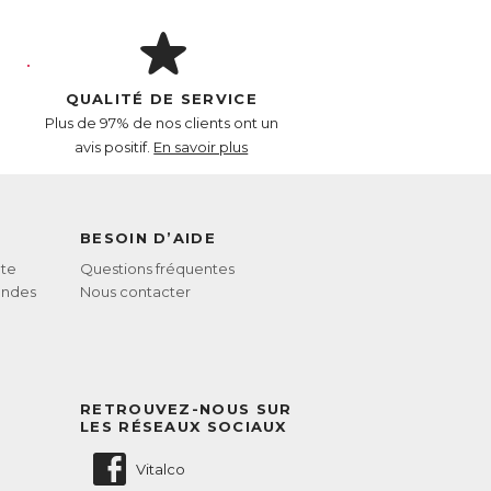
s nutriments essentiels à la croissance des
Pomme qui permet une bonne
QUALITÉ DE SERVICE
e l’apport de nutriments directement à la
ce naturelle de Silicium, un constituant
Plus de 97% de nos clients ont un
liacine, un actif reconnu pour favoriser la
avis positif.
En savoir plus
kératine. Enfin, le Zinc et la Biotine
BESOIN D’AIDE
on des tocotriénols. Le Zinc régule
te
Questions fréquentes
andes
Nous contacter
RETROUVEZ-NOUS SUR
LES RÉSEAUX SOCIAUX
Vitalco