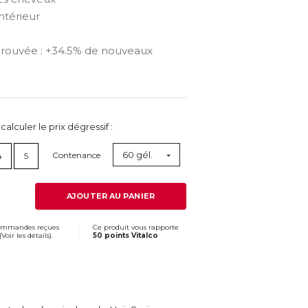
ntérieur
 prouvée : +34.5% de nouveaux
lculer le prix dégressif :
60 gél.
Contenance
4
5
AJOUTER AU PANIER
commandes reçues
Ce produit vous rapporte
(
Voir les détails
).
50 points Vitalco