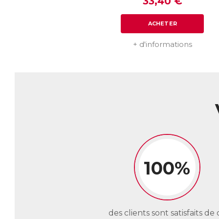
33,40 €
Le
da
ACHETER
do
ph
+ d'informations
as
l’
L’
do
so
pe
L’
gr
da
Gr
a 
100%
un
P
L’
des clients sont satisfaits de 