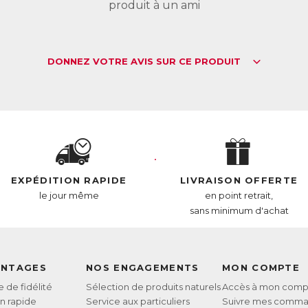
r l’organisme.
produit à un ami
Bienfaits préservés :
huile de krill contenue dans Omega 3 rouge est également naturellem
i préserve l’huile du rancissement, garantissant les propriétés des Om
DONNEZ VOTRE AVIS SUR CE PRODUIT
Digestion facile :
ega 3 rouge bénéficie d’un processus d’encapsulation de l’huile qui l
gestion.
Qualité exceptionnelle :
huile de krill contenue dans Omega 3 rouge est une huile brevetée ext
tox est extrêmement bas (inférieur à 2), ce qui est la garantie d’une q
EXPÉDITION RAPIDE
LIVRAISON OFFERTE
le jour même
en point retrait,
L :
6382546
sans minimum d'achat
AN :
3770011802869
ANTAGES
NOS ENGAGEMENTS
MON COMPTE
de fidélité
Sélection de produits naturels
Accès à mon comp
on rapide
Service aux particuliers
Suivre mes comm