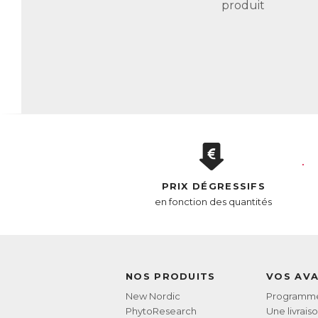
pa
produit
L’
qu
Om
di
L’
To
PRIX DÉGRESSIFS
en fonction des quantités
AC
E
NOS PRODUITS
VOS AV
New Nordic
Programme 
PhytoResearch
Une livrais