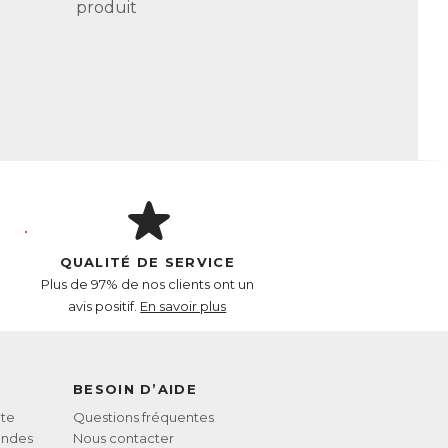
produit
ent riche en astaxanthine, un antioxydant
ega 3 qu’elle contient sur le long terme.
a rend totalement inodore et facilite sa
raite à froid. Son indice d’oxydation
ualité exceptionnelle.
QUALITÉ DE SERVICE
Plus de 97% de nos clients ont un
avis positif.
En savoir plus
BESOIN D’AIDE
te
Questions fréquentes
andes
Nous contacter