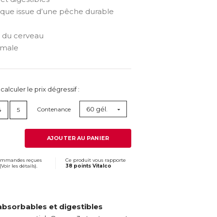
ctique issue d’une pêche durable
 du cerveau
rmale
lculer le prix dégressif :
60 gél.
Contenance
4
5
AJOUTER AU PANIER
commandes reçues
Ce produit vous rapporte
(
Voir les détails
).
38 points Vitalco
bsorbables et digestibles