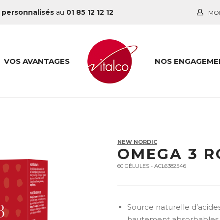
 personnalisés
au
01 85 12 12 12
MO
VOS AVANTAGES
NOS ENGAGEME
NEW NORDIC
OMEGA 3 R
60 GÉLULES - ACL6382546
Source naturelle d’acid
hautement absorbables e