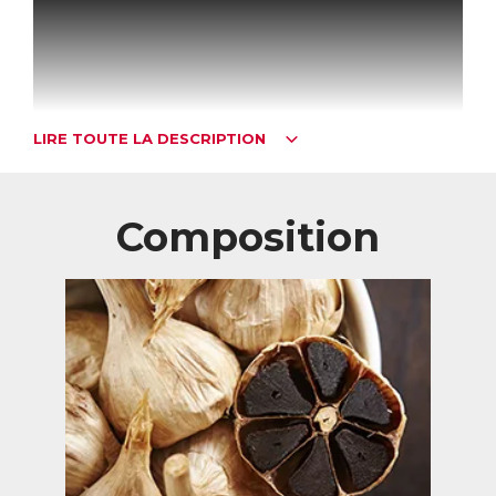
LIRE TOUTE LA DESCRIPTION
Composition
Régulateur naturel de cholestérol nouvelle
génération
Les actifs de ControlStérol préservent la santé
cardiovasculaire au quotidien grâce à une combinaison
unique d’extraits végétaux concentrés, d’ingrédients
brevetés, de vitamines et de nutriments essentiels. Ces