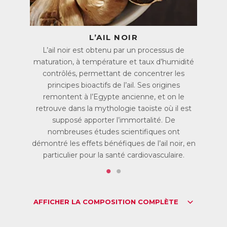
actifs naturels régulent les taux de cholestérol (« bon » et «
mauvais » cholestérol), protègent les vaisseaux sanguins,
favorisent une bonne circulation sanguine et un bon
fonctionnement du cœur.
L’AIL NOIR
Agit en continu 24h/24h : une gélule végétale « jour » et une
n
L’ail noir est obtenu par un processus de
gélule végétale « nuit » permettent de réguler
maturation, à température et taux d’humidité
naturellement les taux de cholestérol au quotidien, limitant
contrôlés, permettant de concentrer les
ainsi les risques cardiovasculaires associés à l’excès de
cholestérol.
principes bioactifs de l’ail. Ses origines
remontent à l’Egypte ancienne, et on le
Enfin une solution simple, naturelle et efficace pour
retrouve dans la mythologie taoïste où il est
contrôler son cholestérol !
supposé apporter l’immortalité. De
Le cholestérol, c’est quoi ?
nombreuses études scientifiques ont
Le cholestérol est un lipide (graisse) de la famille des stérols
démontré les effets bénéfiques de l’ail noir, en
fabriqué en majorité par l’organisme, essentiellement dans
particulier pour la santé cardiovasculaire.
le foie. Le reste provient de l’alimentation (beurre, viandes,
œufs, fromages, lait entier…).
Le cholestérol est indispensable à l’organisme. C’est un
constituant fondamental des membranes de nos cellules. Il
AFFICHER LA COMPOSITION COMPLÈTE
permet aussi de fabriquer les hormones sexuelles
(testostérone, œstrogènes), le cortisol (hormone anti-
inflammatoire), les acides biliaires nécessaires à la digestion