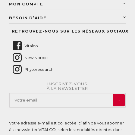
Sélection de produits naturels
Paiement sécurisé
MON COMPTE
Service aux particuliers
Conseils personnalisés
Accès à mon compte
Conseil personnalisé
BESOIN D’AIDE
Suivre mes commandes
Questions fréquentes
RETROUVEZ-NOUS SUR LES RÉSEAUX SOCIAUX
Nous contacter
Vitalco
New Nordic
Phytoresearch
INSCRIVEZ-VOUS
À LA NEWSLETTER
→
Votre adresse e-mail est collectée ici afin de vous abonner
à la newsletter VITALCO, selon les modalités décrites dans