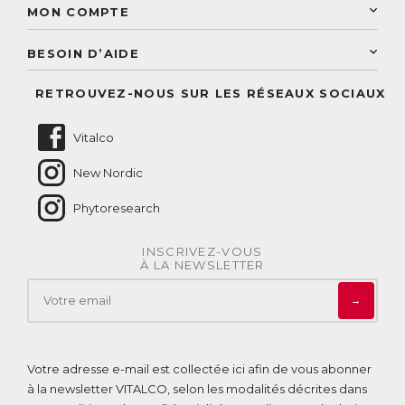
Sélection de produits naturels
Paiement sécurisé
MON COMPTE
Service aux particuliers
Conseils personnalisés
Accès à mon compte
Conseil personnalisé
BESOIN D’AIDE
Suivre mes commandes
Questions fréquentes
RETROUVEZ-NOUS SUR LES RÉSEAUX SOCIAUX
Nous contacter
Vitalco
New Nordic
Phytoresearch
INSCRIVEZ-VOUS
À LA NEWSLETTER
→
Votre adresse e-mail est collectée ici afin de vous abonner
à la newsletter VITALCO, selon les modalités décrites dans