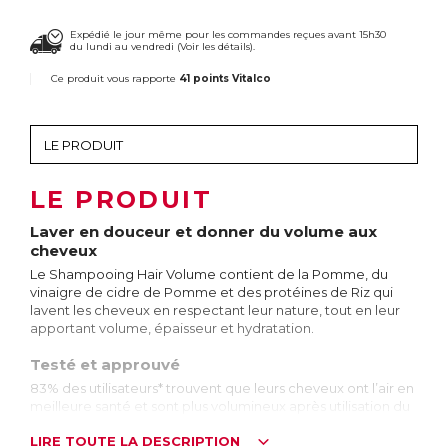
Expédié le jour même pour les commandes reçues avant 15h30
du lundi au vendredi (
Voir les détails
).
Ce produit vous rapporte
41 points Vitalco
LE PRODUIT
Laver en douceur et donner du volume aux
cheveux
Le Shampooing Hair Volume contient de la Pomme, du
vinaigre de cidre de Pomme et des protéines de Riz qui
lavent les cheveux en respectant leur nature, tout en leur
apportant volume, épaisseur et hydratation.
Testé et approuvé
83% des utilisateurs* trouvent que leurs cheveux ont l’air en
meilleure santé et sont plus volumineux après utilisation du
Shampooing Hair Volume.
LIRE TOUTE LA DESCRIPTION
*Test réalisé sur 56 utilisateurs