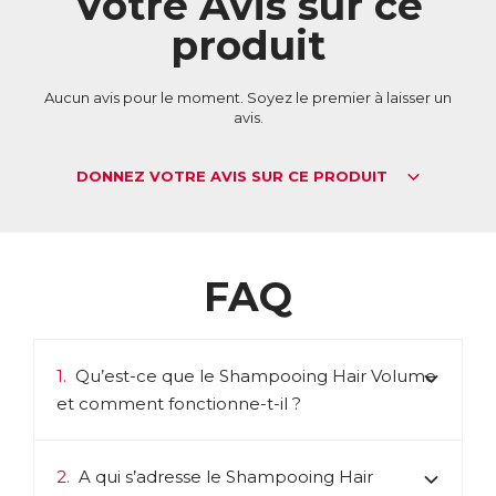
Votre Avis sur ce
✓ Ils sont garantis végan, sans silicone, sans huile minérale et
produit
sans tensioactif sulfaté.
✓ Testés sous contrôle dermatologique, ils sont
respectueux du cheveu et du cuir chevelu et conviennent à
tous les types de cheveux, y compris les cuirs chevelus et
Aucun avis pour le moment. Soyez le premier à laisser un
cheveux sensibles.
avis.
ACL :
2504342
EAN :
5021807005079
DONNEZ VOTRE AVIS SUR CE PRODUIT
FAQ
1.
Qu’est-ce que le Shampooing Hair Volume
et comment fonctionne-t-il ?
2.
A qui s’adresse le Shampooing Hair