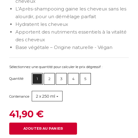
cheveux
L’Après-shampooing gaine les cheveux sans les
alourdir, pour un démêlage parfait
Hydratent les cheveux
Apportent des nutriments essentiels à la vitalité
des cheveux
Base végétale – Origine naturelle - Végan
Sélectionnez une quantité pour calculer le prix dégressif :
Quantité
1
2
3
4
5
2 x 250 ml
Contenance
41,90 €
AJOUTER AU PANIER