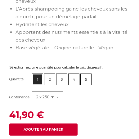
cheveux
L’Après-shampooing gaine les cheveux sans les
alourdir, pour un démêlage parfait
Hydratent les cheveux
Apportent des nutriments essentiels à la vitalité
des cheveux
Base végétale – Origine naturelle - Végan
Sélectionnez une quantité pour calculer le prix dégressif :
Quantité
1
2
3
4
5
2 x 250 ml
Contenance
41,90 €
AJOUTER AU PANIER