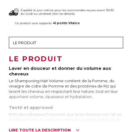
Expédié le jour même pour les commandes reçues avant 15h30
du lundi au vendredi (
Voir les détails
).
Ce produit vous rapporte
41 points Vitalco
LE PRODUIT
Laver en douceur et donner du volume aux
cheveux
Le Shampooing Hair Volume contient de la Pomme, du
vinaigre de cidre de Pomme et des protéines de Riz qui
lavent les cheveux en respectant leur nature, tout en leur
apportant volume, épaisseur et hydratation.
Testé et approuvé
83% des utilisateurs* trouvent que leurs cheveux ont l’air en
meilleure santé et sont plus volumineux après utilisation du
Shampooing Hair Volume.
LIRE TOUTE LA DESCRIPTION
*Test réalisé sur 56 utilisateurs