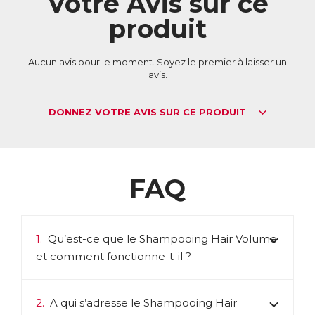
Votre Avis sur ce
✓ Ils sont garantis végan, sans silicone, sans huile minérale et
produit
sans tensioactif sulfaté.
✓ Testés sous contrôle dermatologique, ils sont
respectueux du cheveu et du cuir chevelu et conviennent à
tous les types de cheveux, y compris les cuirs chevelus et
Aucun avis pour le moment. Soyez le premier à laisser un
cheveux sensibles.
avis.
ACL :
2504342
EAN :
5021807005079
DONNEZ VOTRE AVIS SUR CE PRODUIT
FAQ
1.
Qu’est-ce que le Shampooing Hair Volume
et comment fonctionne-t-il ?
2.
A qui s’adresse le Shampooing Hair